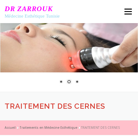
Aller
DR ZARROUK
au
Menu
contenu
Médecine Esthétique Tunisie
ACCUEIL
DR ZARROUK
MÉDECINE ESTHÉTIQUE
TECHNIQUES & TRAITEMENTS
GALERIE
TRAITEMENT DES CERNES
CONTACT
Accueil
»
Traitements en Médecine Esthétique
»
TRAITEMENT DES CERNES