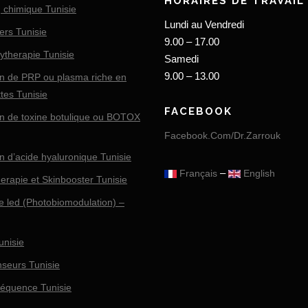
HORAIRES DE TRAVAIL
 chimique Tunisie
Lundi au Vendredi
ers Tunisie
9.00 – 17.00
ytherapie Tunisie
Samedi
9.00 – 13.00
on de PRP ou plasma riche en
tes Tunisie
FACEBOOK
ion de toxine botulique ou BOTOX
Facebook.Com/Dr.Zarrouk
on d’acide hyaluronique Tunisie
–
Français
English
erapie et Skinbooster Tunisie
e led (Photobiomodulation) –
unisie
nseurs Tunisie
réquence Tunisie