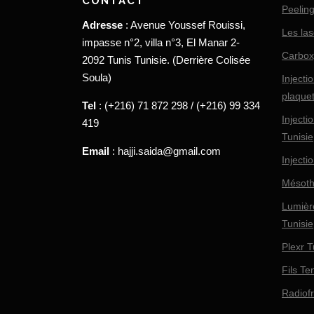
CONTACT
Peeling
Adresse
: Avenue Youssef Rouissi,
Les las
impasse n°2, villa n°3, El Manar 2-
Carbox
2092 Tunis Tunisie. (Derrière Colisée
Soula)
Injecti
plaquet
Tel
: (+216) 71 872 298 / (+216) 99 334
Inject
419
Tunisie
Email
: hajji.saida@gmail.com
Injecti
Mésoth
Lumièr
Tunisie
Plexr T
Fils Te
Radiof